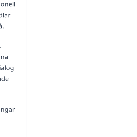
ionell
dlar
å.
t
nna
ialog
nde
engar