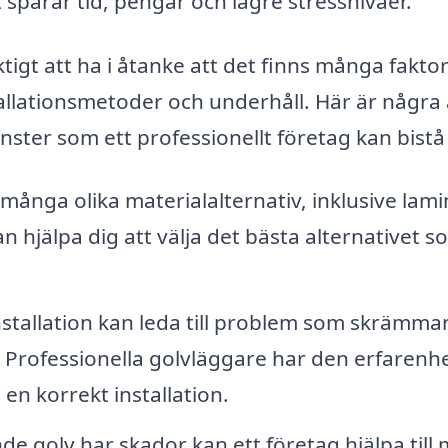
ket sparar tid, pengar och lägre stressnivåer.
igt att ha i åtanke att det finns många faktor
installationsmetoder och underhåll. Här är några
änster som ett professionellt företag kan bist
många olika materialalternativ, inklusive lami
an hjälpa dig att välja det bästa alternativet s
nstallation kan leda till problem som skrämm
e. Professionella golvläggare har den erfarenh
en korrekt installation.
e golv har skador kan ett företag hjälpa till