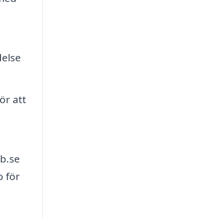
delse
ör att
b.se
o för