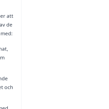
er att
 av de
å med:
nat,
om
ande
et och
 med