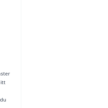
nster
itt
 du