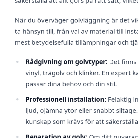
säkerställa att allt görs på rätt sätt, vil
När du överväger golvläggning är det vikt
ta hänsyn till, från val av material till 
mest betydelsefulla tillämpningar och tj
Rådgivning om golvtyper:
Det finns 
vinyl, trägolv och klinker. En expert k
passar dina behov och din stil.
Professionell installation:
Felaktig i
ljud, ojämna ytor eller snabbt slitag
kunskap som krävs för att säkerställa 
Reparation av golv:
Om ditt nuvarand