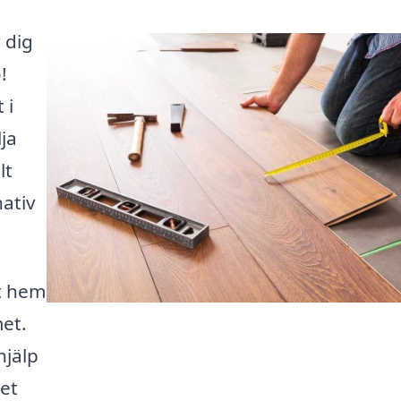
 dig
!
 i
lja
lt
nativ
tt hem
et.
hjälp
ket