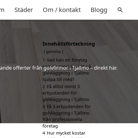
m
Städer
Om / kontakt
Blogg
Innehållsförteckning
gömma
1
Vad kan ett företag
som är specialiserat på
nde offerter från golvfirmor i Tjällmo – direkt här.
golvläggning i Tjällmo
hjälpa till med?
2
Få alltid minst 3
erbjudanden för
golvläggning i Tjällmo
3
Få 3 erbjudanden för
golvläggning i Tjällmo
från professionella
företag
4
Hur mycket kostar