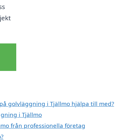
ss
jekt
på golvläggning i Tjällmo hjälpa till med?
ggning i Tjällmo
lmo från professionella företag
o?