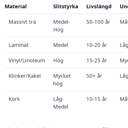
Material
Slitstyrka
Livslängd
Un
Massivt trä
Medel-
50-100 år
Måt
Hög
Laminat
Medel
10-20 år
Låg
Vinyl/Linoleum
Hög
15-25 år
Myc
Klinker/Kakel
Mycket
50+ år
Låg
hög
Kork
Låg-
10-15 år
Måt
Medel